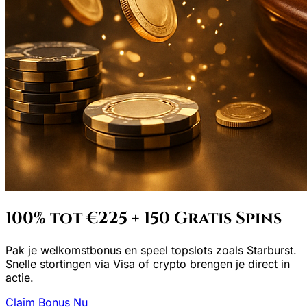
100% tot €225 + 150 Gratis Spins
Pak je welkomstbonus en speel topslots zoals Starburst.
Snelle stortingen via Visa of crypto brengen je direct in
actie.
Claim Bonus Nu