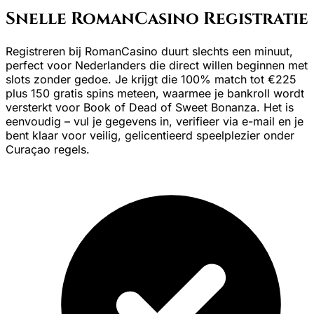
Snelle RomanCasino Registratie
Registreren bij RomanCasino duurt slechts een minuut,
perfect voor Nederlanders die direct willen beginnen met
slots zonder gedoe. Je krijgt die 100% match tot €225
plus 150 gratis spins meteen, waarmee je bankroll wordt
versterkt voor Book of Dead of Sweet Bonanza. Het is
eenvoudig – vul je gegevens in, verifieer via e-mail en je
bent klaar voor veilig, gelicentieerd speelplezier onder
Curaçao regels.