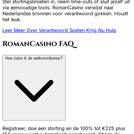
Stel stortingslimieten in, neem time-outs of sluit jezelf uit
via eenvoudige tools. RomanCasino verwijst naar
Nederlandse bronnen voor verantwoord gokken. Houdt
het leuk.
Leer Meer Over Verantwoord Spelen
Krijg Nu Hulp
RomanCasino FAQ
Hoe claim ik de welkomstbonus?
Registreer, doe een storting en de 100% tot €225 plus