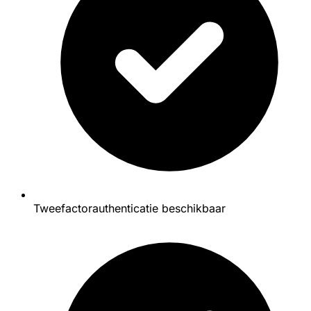
Tweefactorauthenticatie beschikbaar