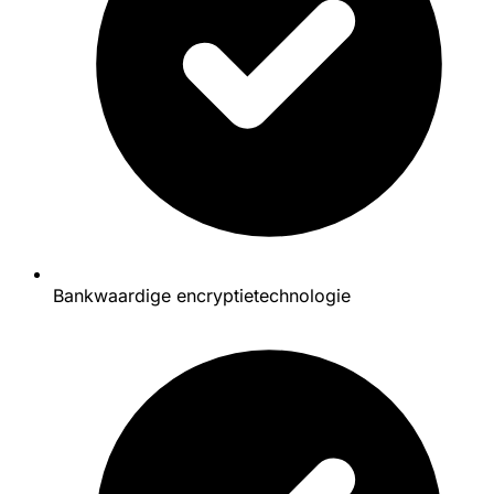
Bankwaardige encryptietechnologie