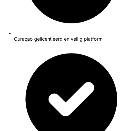
Curaçao gelicentieerd en veilig platform