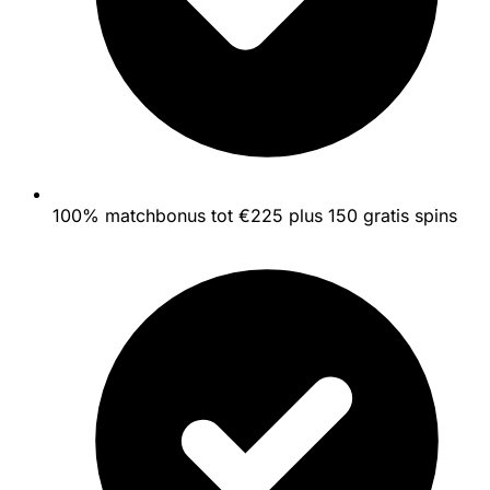
100% matchbonus tot €225 plus 150 gratis spins