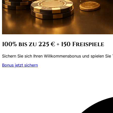
100% bis zu 225 € + 150 Freispiele
Sichern Sie sich Ihren Willkommensbonus und spielen Sie T
Bonus jetzt sichern