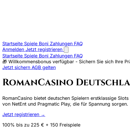
Startseite
Spiele
Boni
Zahlungen
FAQ
Anmelden
Jetzt registrieren
Startseite
Spiele
Boni
Zahlungen
FAQ
🎁 Willkommensbonus verfügbar - Sichern Sie sich Ihre Pr
Jetzt sichern
AGB gelten
RomanCasino Deutschla
RomanCasino bietet deutschen Spielern erstklassige Slots
von NetEnt und Pragmatic Play, die für Spannung sorgen. 
Jetzt registrieren →
100% bis zu 225 € + 150 Freispiele