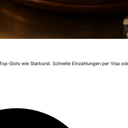
op-Slots wie Starburst. Schnelle Einzahlungen per Visa oder