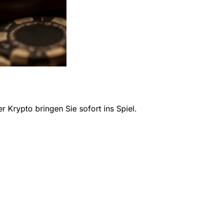
 Krypto bringen Sie sofort ins Spiel.